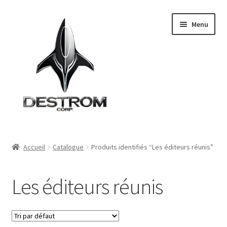
Aller
Aller
Menu
à
au
la
contenu
navigation
Accueil
Accueil
Catalogue
Produits identifiés “Les éditeurs réunis”
Le groupe
Les éditeurs réunis
Départements
Filiales