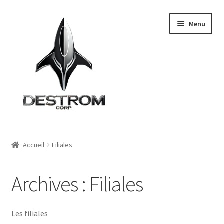
Aller
Aller
Menu
à
au
la
contenu
navigation
Accueil
Accueil
Filiales
Le groupe
Archives :
Filiales
Départements
Filiales
Les filiales