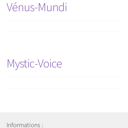
Vénus-Mundi
Contact
Blog
Mon compte
Mystic-Voice
Informations :