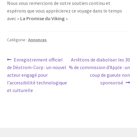
Nous vous remercions de votre soutien continu et
espérons que vous apprécierez ce voyage dans le temps
avec «
La Promise du Viking
».
Catégorie :
Annonces
Navigation
Article
Article
Enregistrement officiel
Arrêtons de diaboliser les 30
précédent :
suivant :
de Dèstrom-Corp : un nouvel
% de commission d’Apple : un
de
acteur engagé pour
coup de gueule non
l’article
l’accessibilité technologique
sponsorisé
et culturelle