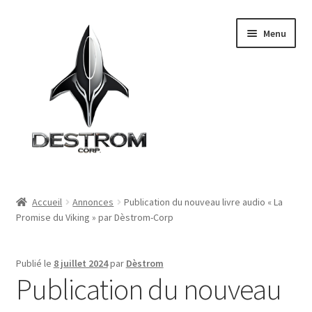
Aller
Aller
Menu
à
au
la
contenu
navigation
Accueil
Accueil
Annonces
Publication du nouveau livre audio « La
Promise du Viking » par Dèstrom-Corp
Le groupe
Départements
Publié le
8 juillet 2024
par
Dèstrom
Publication du nouveau
Filiales