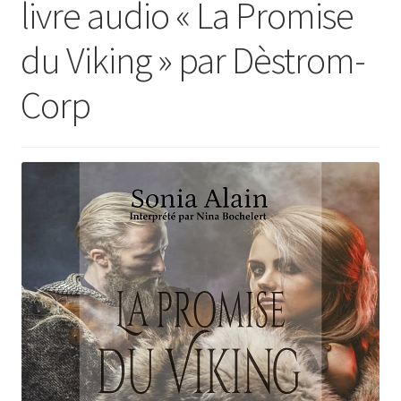
livre audio « La Promise
Contact
du Viking » par Dèstrom-
Blog
Corp
Mon compte