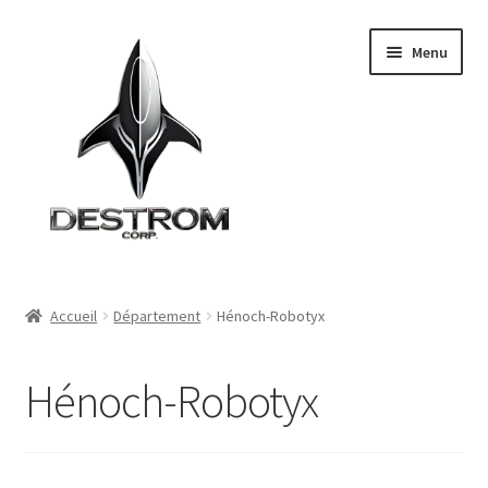
Aller
Aller
Menu
à
au
la
contenu
navigation
Accueil
Accueil
Département
Hénoch-Robotyx
Le groupe
Hénoch-Robotyx
Départements
Filiales