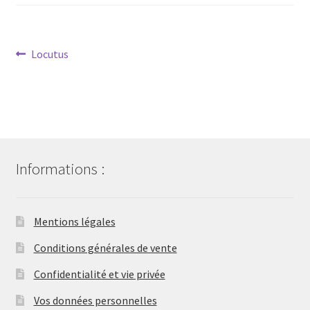
Contact
Navigation
Article
Locutus
Blog
précédent :
de
Mon compte
l’article
Informations :
Mentions légales
Conditions générales de vente
Confidentialité et vie privée
Vos données personnelles